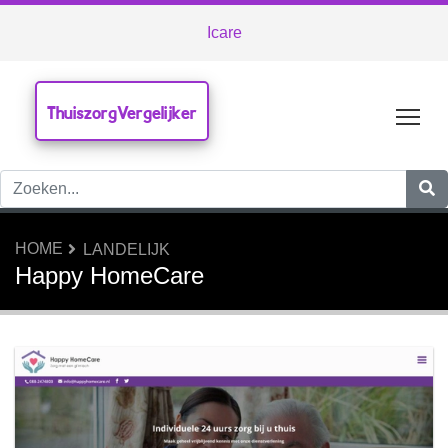
Icare
ThuiszorgVergelijker
Tog
HOME
LANDELIJK
Happy HomeCare