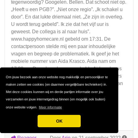
tegenwoordig? Googelen. Bellen. Dat schoot niet op.
„Heeft u een PGB?”. „Niet onze regio”. „Ik schakel u
door”. En dat lukte driemaal niet. „Ze zijn in overleg.
U wordt terug gebeld”. Ik zie dat het vijf uur is
geweest. De collega is al naar huis”.
www.happyhomecare.nl gebeld om 17:31. De
contactpersoon stelde mij een paar inhoudelijke
vragen en begreep de problematiek. Ik geef je het
mobiele nummer van Aida Krasco. Aida nam om
17:32 op. De volgende morgen belde Aida volgens
afspraak. Ze maakte vervolgens telefonisch meters
Om jouw bezoek aan onze website nog makkelijk en persoonlijker te
en wist een oplossing te forceren. In het belang van
maken zetten we cookies (en daarmee vergelijkbare technieken) in.
de client. Het ging tenslotte om de nood van die
Met deze cookies kunnen wij en derde partijen informatie over jou
client.
verzamelen en jouw internetgedrag binnen (en mogelijk ook buiten)
Chapeau Aida. Chapeau Happyhomecare.
onze website volgen.
Meer informatie
Het kan dus wel.
Arie
OK
Reageer
Door
Arie
op 21 september 2022