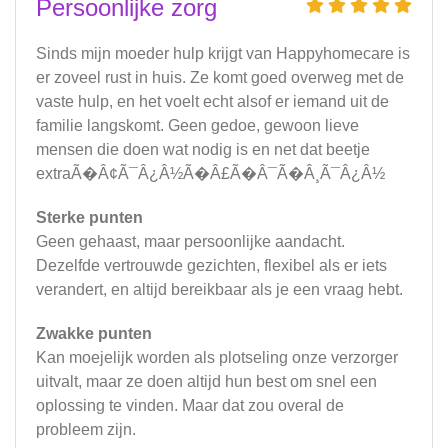
Persoonlijke zorg
Sinds mijn moeder hulp krijgt van Happyhomecare is
er zoveel rust in huis. Ze komt goed overweg met de
vaste hulp, en het voelt echt alsof er iemand uit de
familie langskomt. Geen gedoe, gewoon lieve
mensen die doen wat nodig is en net dat beetje
extraÃ�Â¢Ã¯Â¿Â½Ã�Â£Ã�Â¯Ã�Â¸Ã¯Â¿Â½
Sterke punten
Geen gehaast, maar persoonlijke aandacht.
Dezelfde vertrouwde gezichten, flexibel als er iets
verandert, en altijd bereikbaar als je een vraag hebt.
Zwakke punten
Kan moejelijk worden als plotseling onze verzorger
uitvalt, maar ze doen altijd hun best om snel een
oplossing te vinden. Maar dat zou overal de
probleem zijn.