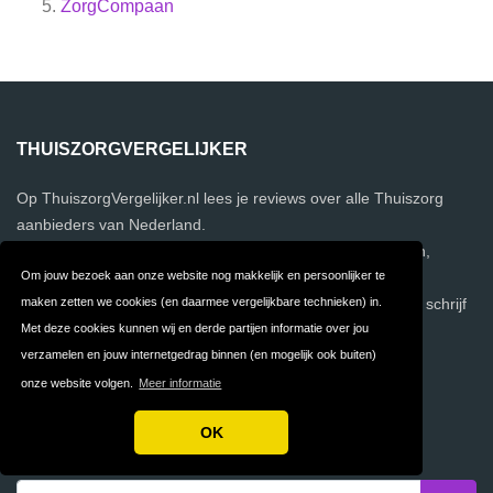
ZorgCompaan
THUISZORGVERGELIJKER
Op ThuiszorgVergelijker.nl lees je reviews over alle Thuiszorg
aanbieders van Nederland.
Dit geeft jou in één oogopslag een overzicht van meningen,
Om jouw bezoek aan onze website nog makkelijk en persoonlijker te
ervaringen en eventuele klachten.
maken zetten we cookies (en daarmee vergelijkbare technieken) in.
Deel jouw Thuiszorg ervaringen met andere bezoekers en schrijf
Met deze cookies kunnen wij en derde partijen informatie over jou
ook een review!
verzamelen en jouw internetgedrag binnen (en mogelijk ook buiten)
onze website volgen.
Meer informatie
NIEUWSBRIEF
OK
Vul je e-mailadres in om onze nieuwsbrief te ontvangen.