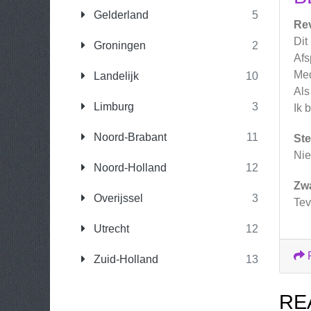
Gelderland
5
Re
Dit
Groningen
2
Afs
Med
Landelijk
10
Als
Limburg
3
Ik 
Noord-Brabant
11
Ste
Nie
Noord-Holland
12
Zw
Overijssel
3
Tev
Utrecht
12
Zuid-Holland
13
RE