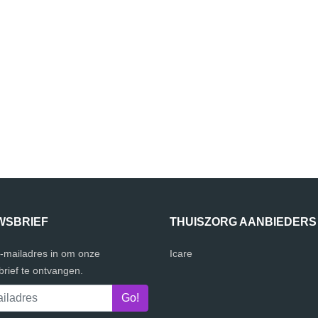
WSBRIEF
THUISZORG AANBIEDERS
e-mailadres in om onze
Icare
rief te ontvangen.