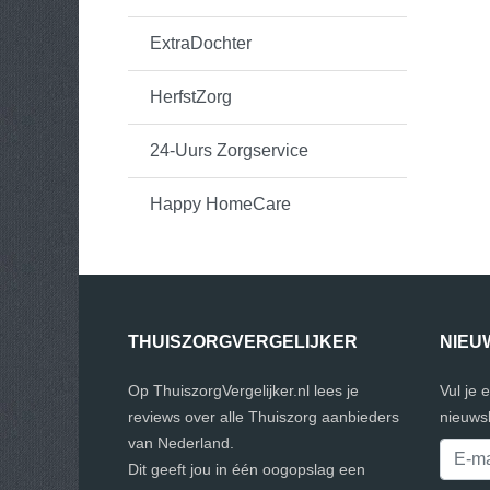
ExtraDochter
HerfstZorg
24-Uurs Zorgservice
Happy HomeCare
THUISZORGVERGELIJKER
NIEU
Op ThuiszorgVergelijker.nl lees je
Vul je 
reviews over alle Thuiszorg aanbieders
nieuwsb
van Nederland.
Dit geeft jou in één oogopslag een