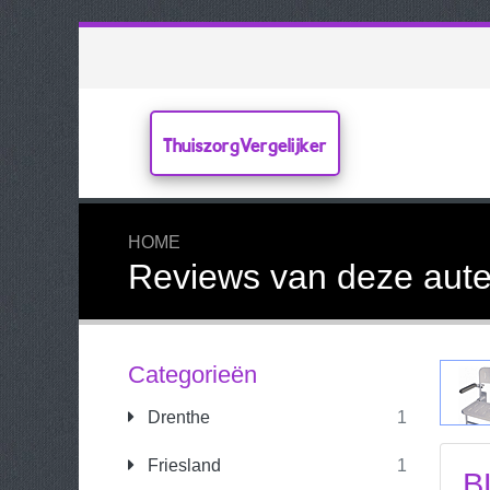
ThuiszorgVergelijker
HOME
Reviews van deze aute
Categorieën
Drenthe
1
Friesland
1
B