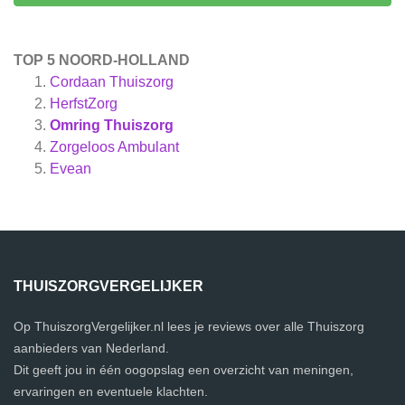
TOP 5 NOORD-HOLLAND
Cordaan Thuiszorg
HerfstZorg
Omring Thuiszorg
Zorgeloos Ambulant
Evean
THUISZORGVERGELIJKER
Op ThuiszorgVergelijker.nl lees je reviews over alle Thuiszorg
aanbieders van Nederland.
Dit geeft jou in één oogopslag een overzicht van meningen,
ervaringen en eventuele klachten.