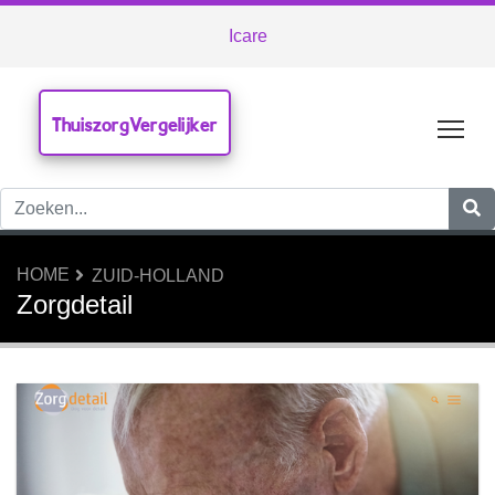
Icare
ThuiszorgVergelijker
Tog
HOME
ZUID-HOLLAND
Zorgdetail