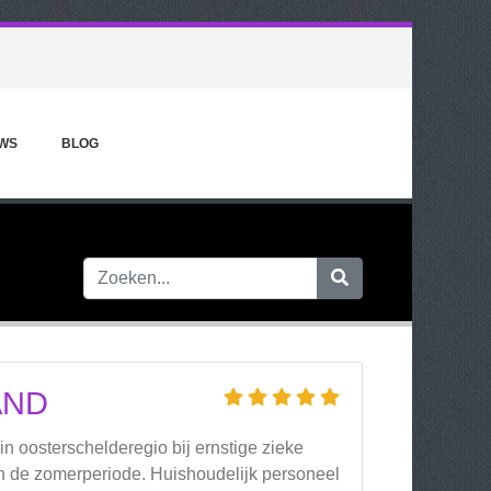
WS
BLOG
AND
, in oosterschelderegio bij ernstige zieke
in de zomerperiode. Huishoudelijk personeel