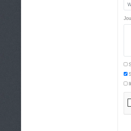
Jou
S
S
I