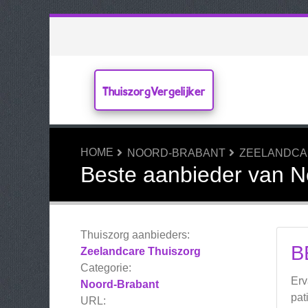
ThuiszorgVergelijker
HOME
NOORD-BRABANT
ZEELANDCA
Beste aanbieder van N
Thuiszorg aanbieders:
B
Zeelandcare Thuiszorg
Categorie:
Erv
Noord-Brabant
pat
URL: