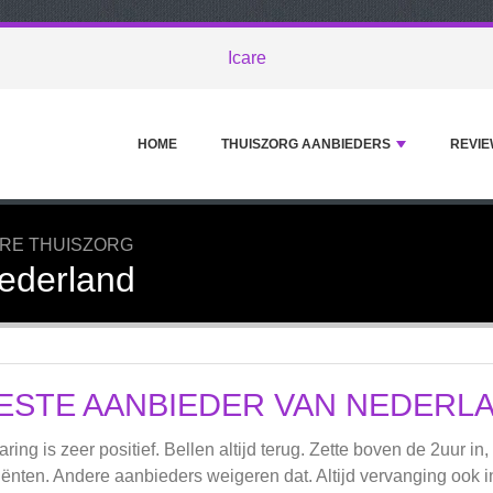
Icare
HOME
THUISZORG AANBIEDERS
REVIE
RE THUISZORG
ederland
ESTE AANBIEDER VAN NEDERL
aring is zeer positief. Bellen altijd terug. Zette boven de 2uur in
iënten. Andere aanbieders weigeren dat. Altijd vervanging ook 