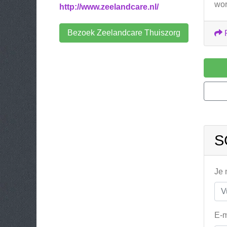
wor
http://www.zeelandcare.nl/
Bezoek Zeelandcare Thuiszorg
S
Je
E-m